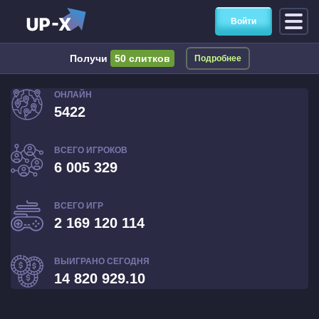
Войти
Получи
50 слитков
Подробнее
ОНЛАЙН
5422
ВСЕГО ИГРОКОВ
6 005 329
ВСЕГО ИГР
2 169 120 114
ВЫИГРАНО СЕГОДНЯ
14 820 929.10