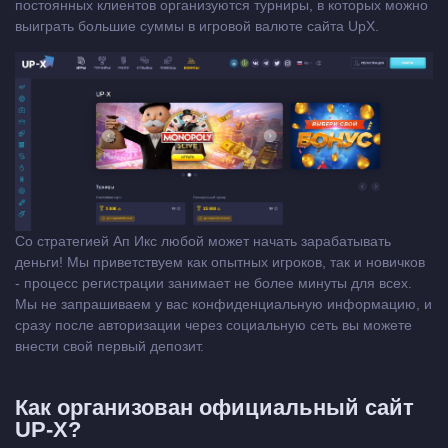
постоянных клиентов организуются турниры, в которых можно
выиграть большие суммы в игровой валюте сайта UpX.
Со стратегией Ап Икс любой может начать зарабатывать
деньги! Мы приветствуем как опытных игроков, так и новичков
- процесс регистрации занимает не более минуты для всех.
Мы не запрашиваем у вас конфиденциальную информацию, и
сразу после авторизации через социальную сеть вы можете
внести свой первый депозит.
Как организован официальный сайт
UP-X?