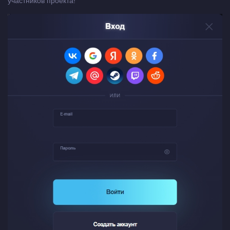
участников проекта!