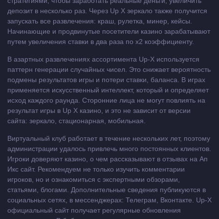
стратегиями, чтобы заработать реальные деньги, увеличить
депозит в несколько раз. Через Up X зеркало также получится
запускать все развлечения: краш, рулетка, минер, кейсы.
Начинающие и продвинутые посетители казино зарабатывают
путем увеличения ставки в два раза по х2 коэффициенту.
В азартных развлечениях ассортимента Up-X используется
паттерн генерации случайных чисел. Это снижает вероятность
подмены результатов игры и потери ставки, баланса. В играх
применяется искусственный интеллект, который и определяет
исход каждого раунда. Сторонние лица не могут повлиять на
результат игры в Up X казино, и это не зависит от версии
сайта: зеркало, стационарная, мобильная.
Виртуальный клуб работает в течение нескольких лет, поэтому
администрации удалось привлечь много постоянных клиентов.
Игроки доверяют казино, о чем рассказывают в отзывах на Ап
Икс сайт. Рекомендуем не только изучить комментарии
игроков, но и ознакомиться с экспертными обзорами,
статьями, блогами. Дополнительные сведения публикуются в
социальных сетях, в мессенджерах: Телеграм, Вконтакте. Up-X
официальный сайт получает регулярные обновления