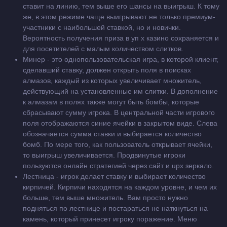
ставит на линию, тем выше его шансы на выигрыш. К тому
же, в этом режиме чаще выигрывают не только премиум-
участники с наибольшей ставкой, но и новички.
Вероятность получения приза в уп х казино сохраняется и
для посетителей с малым количеством слитков.
Минер - это однопользовательская игра, в которой клиент,
сделавший ставку, должен открыть поля в поисках
алмазов, каждый из которых увеличивает множитель,
действующий на установленные им слитки. В дополнение
к алмазам в полях также могут быть бомбы, которые
сбрасывают сумму игрока. В центральной части игрового
поля отображаются синие ячейки в закрытом виде. Слева
обозначается сумма ставки и выбирается количество
бомб. По мере того, как пользователь открывает ячейки,
то выигрыш увеличивается. Продвинутые игроки
пользуются онлайн стратегией через сайт и upx зеркало.
Лестница - игрок делает ставку и выбирает количество
кирпичей. Кирпичи находятся на каждом уровне, и чем их
больше, тем выше множитель. Вам просто нужно
подняться по лестнице и постараться не наткнуться на
камень, который принесет игроку поражение. Меню