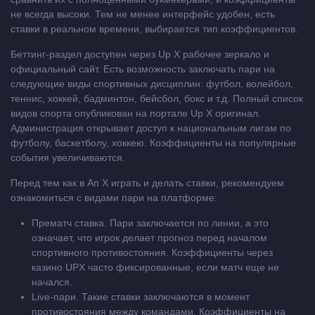
не всегда высоки. Тем не менее интерфейс удобен, есть
ставки в реальном времени, выбирается тип коэффициентов.
Беттинг-раздел доступен через Up X рабочее зеркало и
официальный сайт. Есть возможность заключать пари на
следующие виды спортивных дисциплин: футбол, волейбол,
теннис, хоккей, бадминтон, бейсбол, бокс и т.д. Полный список
видов спорта опубликован на портале Up X оригинал.
Администрация открывает доступ к национальным лигам по
футболу, баскетболу, хоккею. Коэффициенты на популярные
события увеличиваются.
Перед тем как в Ап Х играть и делать ставки, рекомендуем
ознакомиться с видами пари на платформе:
Прематч ставка. Пари заключается по линии, а это
означает, что игрок делает прогноз перед началом
спортивного противостояния. Коэффициенты через
казино UPX часто фиксированные, если матч еще не
начался.
Live-пари. Такие ставки заключаются в момент
противостояния между командами. Коэффициенты на