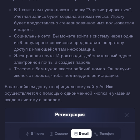
В 1 клик: вам нужно нажать кнопку "Зарегистрироваться".
Учетная запись будет создана автоматически. Игроку
будет предоставлено сгенерированное имя пользователя
и пароль.
Социальные сети: Вы можете войти в систему через один
из 9 популярных сервисов и предоставить оператору
доступ к имеющейся там информации.
Электронная почта: Игрок вводит действительный адрес
электронной почты и создает пароль.
Телефон: Вам нужно ввести рабочий номер. Он получит
звонок от робота, чтобы подтвердить регистрацию.
В дальнейшем доступ к официальному сайту Ап Икс
осуществляется с помощью одноименной кнопки и указания
входа в систему с паролем.