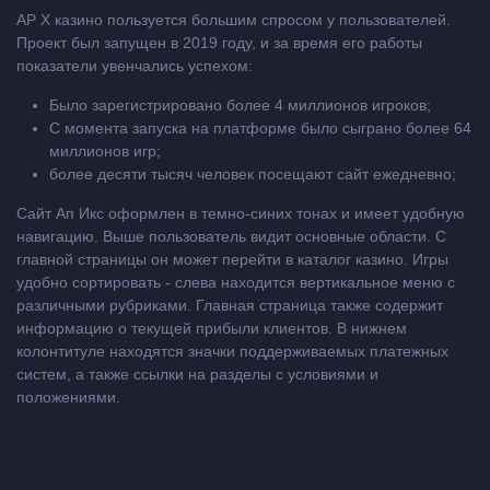
AP X казино пользуется большим спросом у пользователей.
Проект был запущен в 2019 году, и за время его работы
показатели увенчались успехом:
Было зарегистрировано более 4 миллионов игроков;
С момента запуска на платформе было сыграно более 64
миллионов игр;
более десяти тысяч человек посещают сайт ежедневно;
Сайт Ап Икс оформлен в темно-синих тонах и имеет удобную
навигацию. Выше пользователь видит основные области. С
главной страницы он может перейти в каталог казино. Игры
удобно сортировать - слева находится вертикальное меню с
различными рубриками. Главная страница также содержит
информацию о текущей прибыли клиентов. В нижнем
колонтитуле находятся значки поддерживаемых платежных
систем, а также ссылки на разделы с условиями и
положениями.