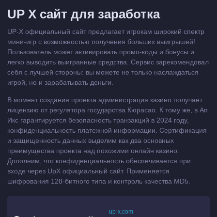
UP X сайт для заработка
UP-X официальный сайт предлагает игрокам широкий спектр
мини-игр с возможностью получения больших выигрышей!
Пользователь может активировать промо-коды и бонусы и
легко выводить выигранные средства. Сервис зарекомендовал
себя с лучшей стороны: вы можете не только наслаждаться
игрой, но и зарабатывать деньги.
В момент создания проекта администрация казино получает
лицензию от регулятора государства Кюрасао. К тому же, в Ап
Икс гарантируется безопасность транзакций в 2024 году,
конфиденциальность платежной информации. Сертификация
и защищенность данных выделим как два основных
преимущества проекта над похожими онлайн казино.
Дополним, что конфиденциальность обеспечивается при
входе через UpX официальный сайт. Применяется
шифрования 128-битного типа и контроль качества MD5.
up-x.com