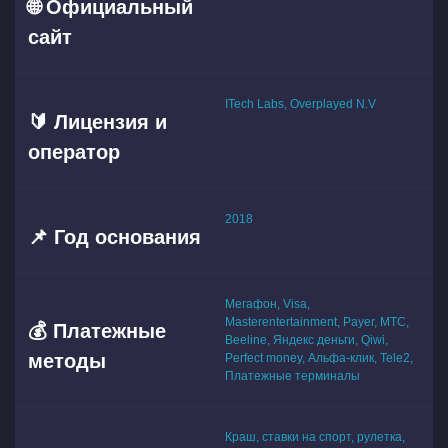
🌐 Официальный
сайт
ITech Labs, Overplayed N.V
🔰 Лицензия и
оператор
2018
📌 Год основания
Мегафон, Visa,
Masterentertainment, Payer, МТС,
💰 Платежные
Beeline, Яндекс деньги, Qiwi,
методы
Perfect money, Альфа-клик, Tele2,
Платежные терминалы
Краш, ставки на спорт, рулетка,