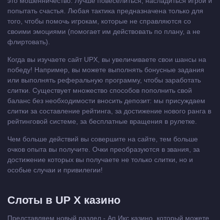
это мошенничество. Лучше повеселиться, насладиться игрой и
попытать счастья. Любая тактика предназначена только для
того, чтобы помочь игрокам, которые не справляются со
своими эмоциями (помогает им действовать по плану, а не
флиртовать).
Когда вы изучаете сайт UPX, вы увеличиваете свои шансы на
победу! Например, вы можете выполнять бонусные задания
или выполнять реферальную программу, чтобы заработать
слитки. Существует множество способов пополнить свой
баланс без необходимости вносить депозит: мы присуждаем
слитки за составление рейтинга, за достижение нового ранга в
рейтинговой системе, за бесплатные вращения в рулетке.
Чем больше действий вы совершите на сайте, тем больше
очков опыта вы получите. Очки преобразуются в звания, за
достижение которых вы получаете не только слитки, но и
особые случаи и привилегии!
Слоты в UP X казино
Представляем новый раздел - Ап Икс казино, который можете